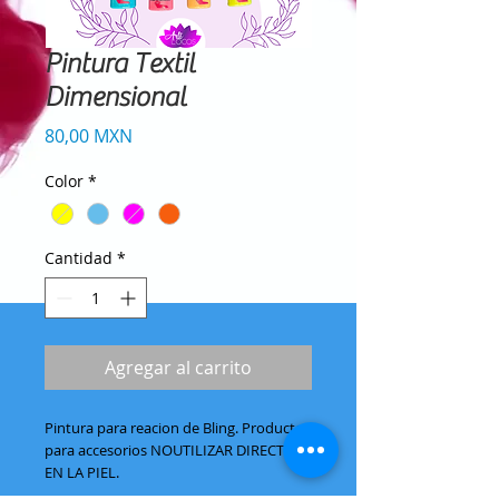
Pintura Textil
Dimensional
Precio
80,00 MXN
Color
*
Cantidad
*
Agregar al carrito
Pintura para reacion de Bling. Producto
para accesorios NOUTILIZAR DIRECTO
EN LA PIEL.