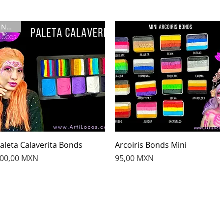
Nuevo
Vista rápida
Vista rápida
aleta Calaverita Bonds
Arcoiris Bonds Mini
recio
Precio
00,00 MXN
95,00 MXN
Vive la experiencia con