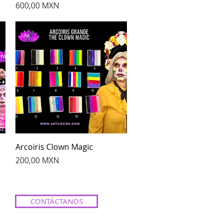
Precio
600,00 MXN
Vista rápida
Arcoiris Clown Magic
Precio
200,00 MXN
CONTÁCTANOS