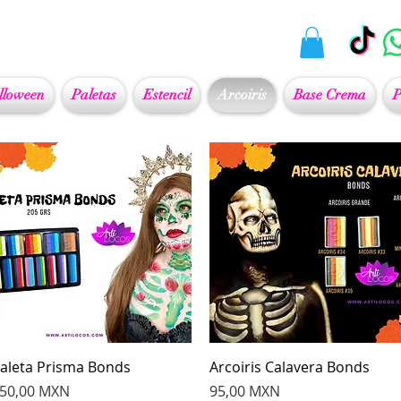
lloween
Paletas
Estencil
Arcoiris
Base Crema
P
Vista rápida
Vista rápida
aleta Prisma Bonds
Arcoiris Calavera Bonds
recio
Precio
50,00 MXN
95,00 MXN