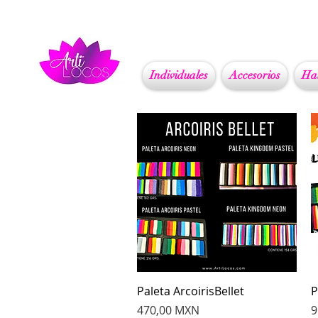
Individuales
Accesorios
Ha
Vista rápida
Paleta ArcoirisBellet
P
Precio
P
470,00 MXN
9