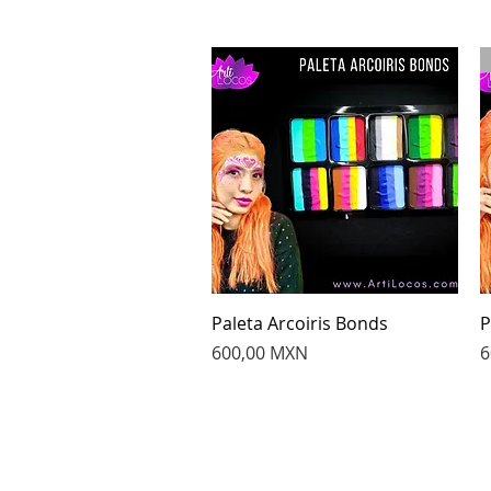
Vista rápida
Paleta Arcoiris Bonds
P
Precio
P
600,00 MXN
6
VISITA NUESTRAS REDES
SOCIALES