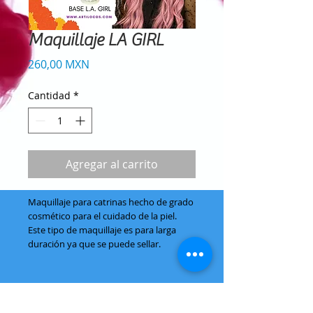
Maquillaje LA GIRL
Precio
260,00 MXN
Cantidad
*
Agregar al carrito
Maquillaje para catrinas hecho de grado
cosmético para el cuidado de la piel.
Este tipo de maquillaje es para larga
duración ya que se puede sellar.