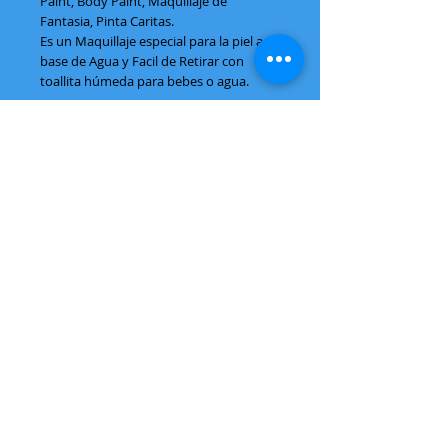
Paint, Body Paint, Maquillaje de
Fantasia, Pinta Caritas.
Es un Maquillaje especial para la piel a
base de Agua y Facil de Retirar con
toallita húmeda para bebes o agua.
Contenido 180 Gramos.
Vive la experiencia con
ArtiLocos
CONTÁCTANOS
Cel:
044 33 34857406
044 33 10671140
VISITA NUESTRAS
REDES SOCIALES