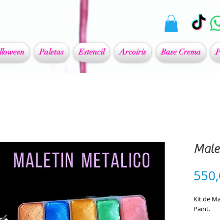
lloween
Paletas
Estencil
Arcoiris
Base Crema
P
Malet
550
Kit de Ma
Paint.